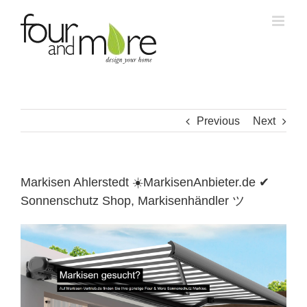
Skip
to
content
Previous
Next
Markisen Ahlerstedt ☀️MarkisenAnbieter.de ✔
Sonnenschutz Shop, Markisenhändler ツ