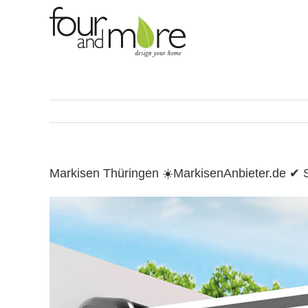
Skip
to
content
Markisen Thüringen ☀️MarkisenAnbieter.de ✔