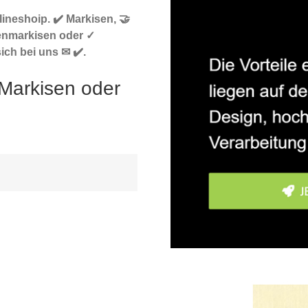
ineshoip. ✔️ Markisen, 🤝
enmarkisen oder ✓
ich bei uns ✉ ✔️.
Markisen oder