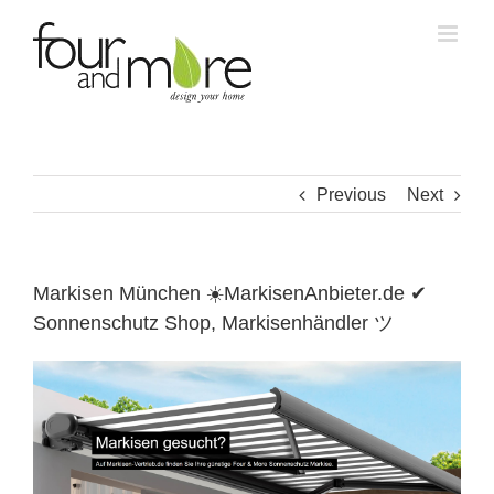
Skip
to
content
Previous
Next
Markisen München ☀️MarkisenAnbieter.de ✔
Sonnenschutz Shop, Markisenhändler ツ