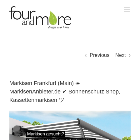
Skip
to
content
Previous
Next
Markisen Frankfurt (Main) ☀️
MarkisenAnbieter.de ✔ Sonnenschutz Shop,
Kassettenmarkisen ツ