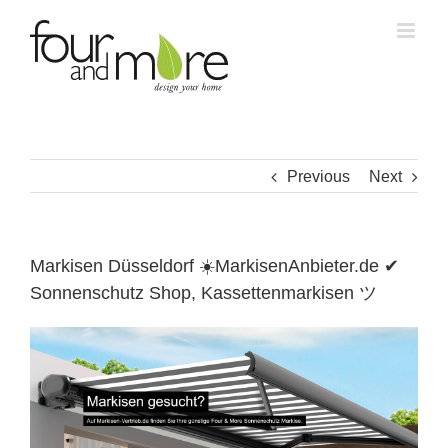
Skip
to
content
Previous
Next
Markisen Düsseldorf ☀️MarkisenAnbieter.de ✔
Sonnenschutz Shop, Kassettenmarkisen ツ