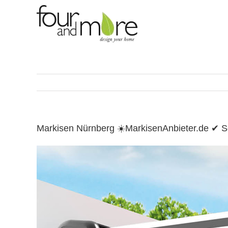
Skip
to
content
Markisen Nürnberg ☀️MarkisenAnbieter.de ✔ 