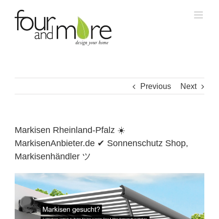
Skip
to
content
Previous
Next
Markisen Rheinland-Pfalz ☀️
MarkisenAnbieter.de ✔ Sonnenschutz Shop,
Markisenhändler ツ