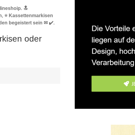
ineshoip. 🔝
n, ⭐ Kassettenmarkisen
en begeistert sein ✉ ✔️.
rkisen oder