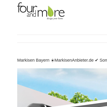
Skip
to
content
Markisen Bayern ☀️MarkisenAnbieter.de ✔ So