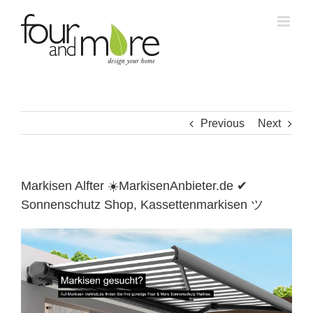
Skip
to
content
Previous
Next
Markisen Alfter ☀️MarkisenAnbieter.de ✔
Sonnenschutz Shop, Kassettenmarkisen ツ