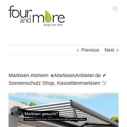
Skip
to
content
Previous
Next
Markisen Alsheim ☀️MarkisenAnbieter.de ✔
Sonnenschutz Shop, Kassettenmarkisen ツ