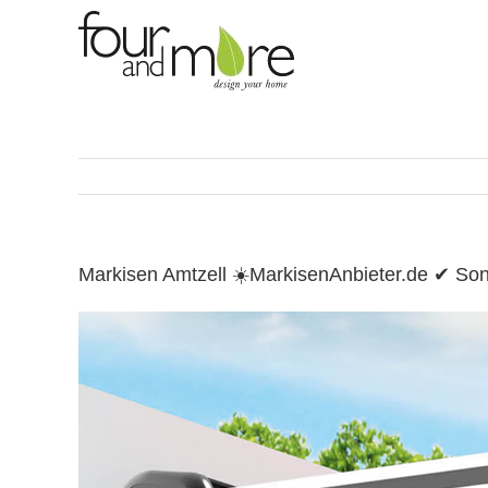
Skip
to
content
Markisen Amtzell ☀️MarkisenAnbieter.de ✔ S