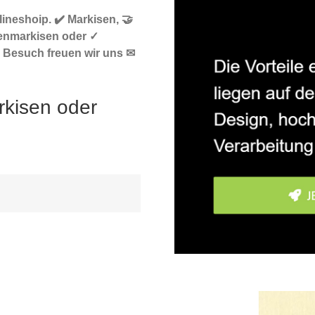
ineshoip. ✔️ Markisen, 🤝
enmarkisen oder ✓
n Besuch freuen wir uns ✉
rkisen oder