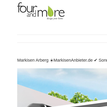
Skip
to
content
Markisen Arberg ☀️MarkisenAnbieter.de ✔ So