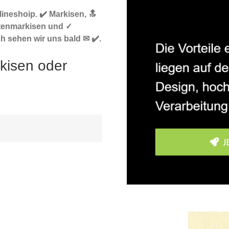
ineshoip. ✔️ Markisen, 🔝
tenmarkisen und ✓
h sehen wir uns bald ✉ ✔️.
kisen oder