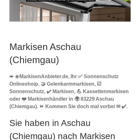
Markisen Aschau
(Chiemgau)
➨ ☀️MarkisenAnbieter.de, Ihr ✅ Sonnenschutz
Onlineshoip. 🤝 Gelenkarmmarkisen, ☑️
Sonnenschutz, ✔️ Markisen, 💪 Kassettenmarkisen
oder ❤️ Markisenhändler in 🌍 83229 Aschau
(Chiemgau). ⏩ Kommen Sie doch mal vorbei ✉ ✔️.
Sie haben in Aschau
(Chiemgau) nach Markisen