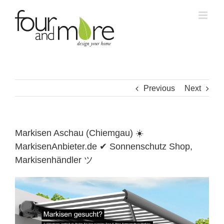
Skip
to
content
Previous
Next
Markisen Aschau (Chiemgau) ☀️
MarkisenAnbieter.de ✔ Sonnenschutz Shop,
Markisenhändler ツ