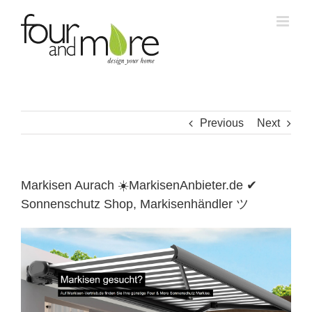
Skip
to
content
Previous
Next
Markisen Aurach ☀️MarkisenAnbieter.de ✔
Sonnenschutz Shop, Markisenhändler ツ