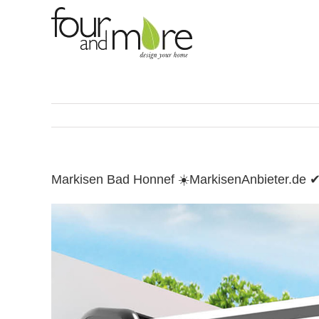
Skip
to
content
Markisen Bad Honnef ☀️MarkisenAnbieter.de