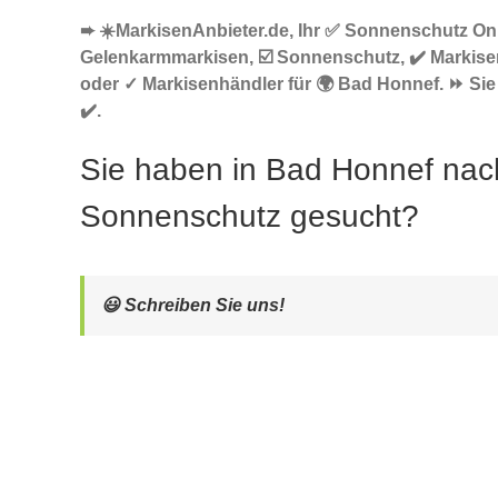
➨ ☀️MarkisenAnbieter.de, Ihr ✅ Sonnenschutz Onl
Gelenkarmmarkisen, ☑️ Sonnenschutz, ✔️ Markise
oder ✓ Markisenhändler für 🌍 Bad Honnef. ⏩ Sie
✔️.
Sie haben in Bad Honnef nac
Sonnenschutz gesucht?
😃 Schreiben Sie uns!