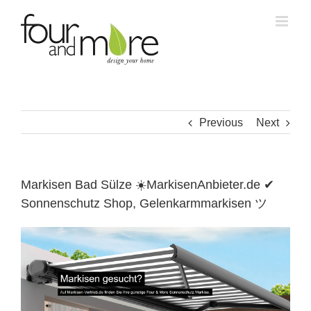
Skip
to
content
Previous
Next
Markisen Bad Sülze ☀️MarkisenAnbieter.de ✔
Sonnenschutz Shop, Gelenkarmmarkisen ツ