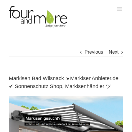
Skip
to
content
Previous
Next
Markisen Bad Wilsnack ☀️MarkisenAnbieter.de
✔ Sonnenschutz Shop, Markisenhändler ツ