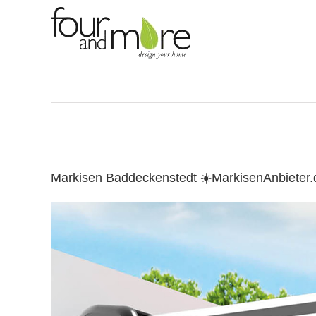
Skip
to
content
Markisen Baddeckenstedt ☀️MarkisenAnbieter