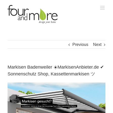
Skip
to
content
Previous
Next
Markisen Badenweiler ☀️MarkisenAnbieter.de ✔
Sonnenschutz Shop, Kassettenmarkisen ツ