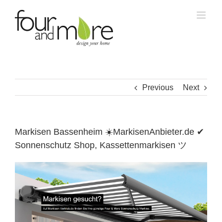
Skip
to
content
Previous
Next
Markisen Bassenheim ☀️MarkisenAnbieter.de ✔
Sonnenschutz Shop, Kassettenmarkisen ツ