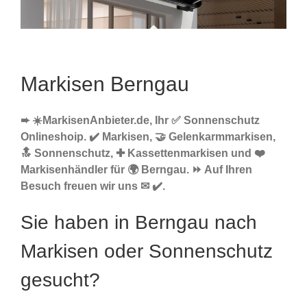
Markisen Berngau
➨ ☀️MarkisenAnbieter.de, Ihr ✅ Sonnenschutz
Onlineshoip. ✔️ Markisen, 🤝 Gelenkarmmarkisen,
🔝 Sonnenschutz, ✚ Kassettenmarkisen und ❤️
Markisenhändler für 🌍 Berngau. ⏩ Auf Ihren
Besuch freuen wir uns ✉ ✔️.
Sie haben in Berngau nach
Markisen oder Sonnenschutz
gesucht?