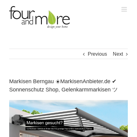
Skip
to
content
Previous
Next
Markisen Berngau ☀️MarkisenAnbieter.de ✔
Sonnenschutz Shop, Gelenkarmmarkisen ツ