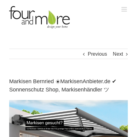
Skip
to
content
Previous
Next
Markisen Bernried ☀️MarkisenAnbieter.de ✔
Sonnenschutz Shop, Markisenhändler ツ