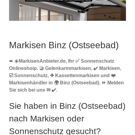
Markisen Binz (Ostseebad)
➨ ☀️MarkisenAnbieter.de, Ihr ✅ Sonnenschutz
Onlineshoip. 🤝 Gelenkarmmarkisen, ✔️ Markisen,
☑️ Sonnenschutz, ✚ Kassettenmarkisen und ❤️
Markisenhändler in 🌍 Binz (Ostseebad). ⏩ Melden
Sie sich bei uns ✉ ✔️.
Sie haben in Binz (Ostseebad)
nach Markisen oder
Sonnenschutz gesucht?