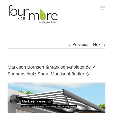
Skip
to
content
Previous
Next
Markisen Börnsen ☀️MarkisenAnbieter.de ✔
Sonnenschutz Shop, Markisenhändler ツ