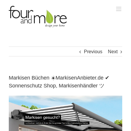
Skip
to
content
Previous
Next
Markisen Büchen ☀️MarkisenAnbieter.de ✔
Sonnenschutz Shop, Markisenhändler ツ