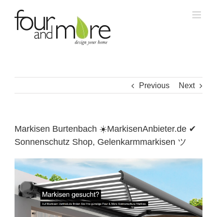
Skip
to
content
Previous
Next
Markisen Burtenbach ☀️MarkisenAnbieter.de ✔
Sonnenschutz Shop, Gelenkarmmarkisen ツ