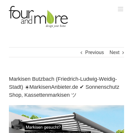
Skip
to
content
Previous
Next
Markisen Butzbach (Friedrich-Ludwig-Weidig-
Stadt) ☀️MarkisenAnbieter.de ✔ Sonnenschutz
Shop, Kassettenmarkisen ツ