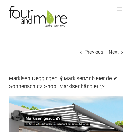
Skip
to
content
Previous
Next
Markisen Deggingen ☀️MarkisenAnbieter.de ✔
Sonnenschutz Shop, Markisenhändler ツ