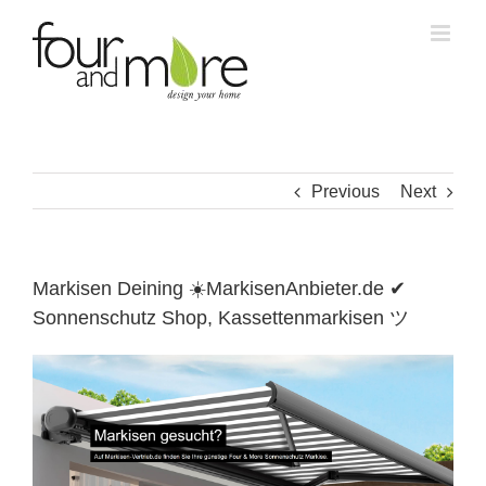
Skip
to
content
Previous
Next
Markisen Deining ☀️MarkisenAnbieter.de ✔
Sonnenschutz Shop, Kassettenmarkisen ツ