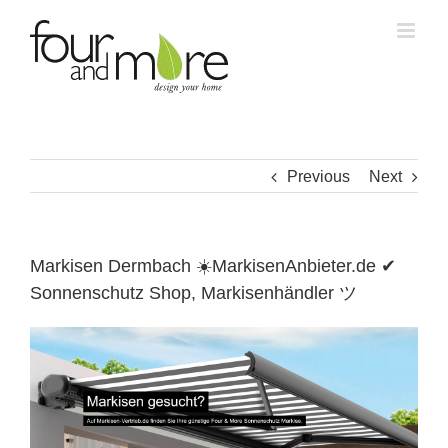
Skip
to
content
Previous
Next
Markisen Dermbach ☀️MarkisenAnbieter.de ✔
Sonnenschutz Shop, Markisenhändler ツ