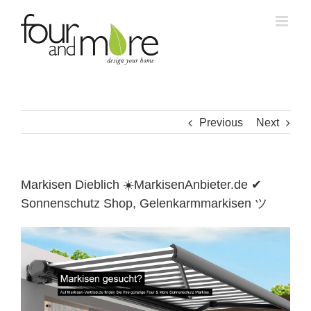
Skip
to
content
Previous
Next
Markisen Dieblich ☀️MarkisenAnbieter.de ✔
Sonnenschutz Shop, Gelenkarmmarkisen ツ