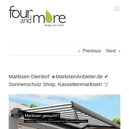
Skip
to
content
Previous
Next
Markisen Dierdorf ☀️MarkisenAnbieter.de ✔
Sonnenschutz Shop, Kassettenmarkisen ツ