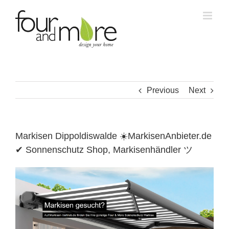
Skip
to
content
Previous
Next
Markisen Dippoldiswalde ☀️MarkisenAnbieter.de
✔ Sonnenschutz Shop, Markisenhändler ツ