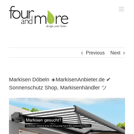
Skip
to
content
Previous
Next
Markisen Döbeln ☀️MarkisenAnbieter.de ✔
Sonnenschutz Shop, Markisenhändler ツ