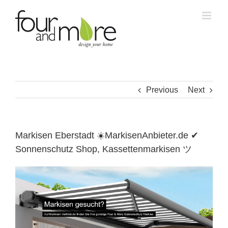
Skip
to
content
Previous
Next
Markisen Eberstadt ☀️MarkisenAnbieter.de ✔
Sonnenschutz Shop, Kassettenmarkisen ツ