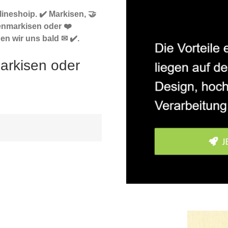
ineshoip. ✔️ Markisen, 🤝
enmarkisen oder ❤️
en wir uns bald ✉ ✔️.
arkisen oder