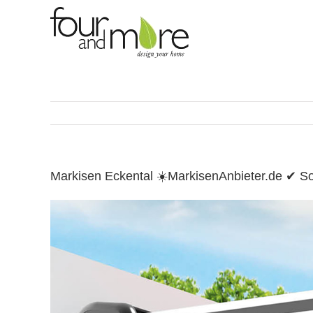
Skip
to
content
Markisen Eckental ☀️MarkisenAnbieter.de ✔ 