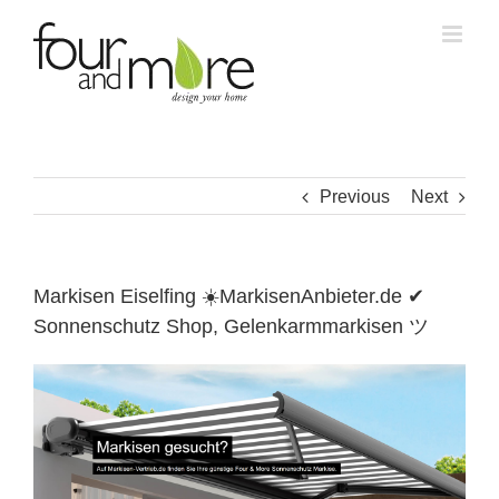
Skip
to
content
Previous
Next
Markisen Eiselfing ☀️MarkisenAnbieter.de ✔
Sonnenschutz Shop, Gelenkarmmarkisen ツ