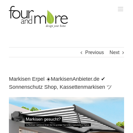
Skip
to
content
Previous
Next
Markisen Erpel ☀️MarkisenAnbieter.de ✔
Sonnenschutz Shop, Kassettenmarkisen ツ