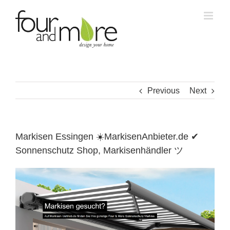
Skip
to
content
Previous
Next
Markisen Essingen ☀️MarkisenAnbieter.de ✔
Sonnenschutz Shop, Markisenhändler ツ