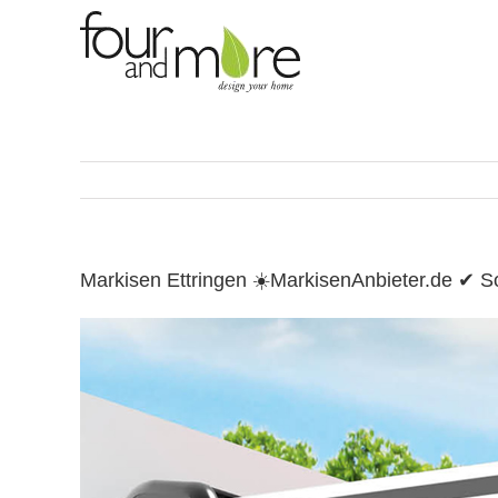
Skip
to
content
Markisen Ettringen ☀️MarkisenAnbieter.de ✔ 