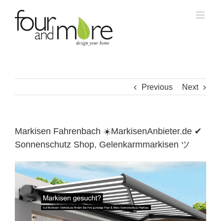
Skip
to
content
Previous
Next
Markisen Fahrenbach ☀️MarkisenAnbieter.de ✔
Sonnenschutz Shop, Gelenkarmmarkisen ツ