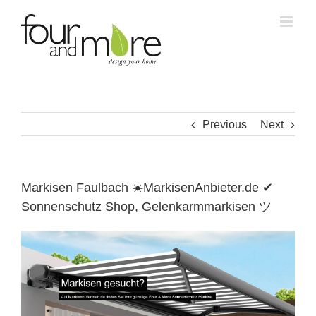
Skip
to
content
Previous
Next
Markisen Faulbach ☀️MarkisenAnbieter.de ✔
Sonnenschutz Shop, Gelenkarmmarkisen ツ