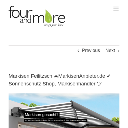
Skip
to
content
Previous
Next
Markisen Feilitzsch ☀️MarkisenAnbieter.de ✔
Sonnenschutz Shop, Markisenhändler ツ