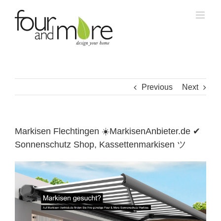
Skip
to
content
Previous
Next
Markisen Flechtingen ☀️MarkisenAnbieter.de ✔
Sonnenschutz Shop, Kassettenmarkisen ツ