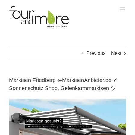
Skip
to
content
Previous
Next
Markisen Friedberg ☀️MarkisenAnbieter.de ✔
Sonnenschutz Shop, Gelenkarmmarkisen ツ