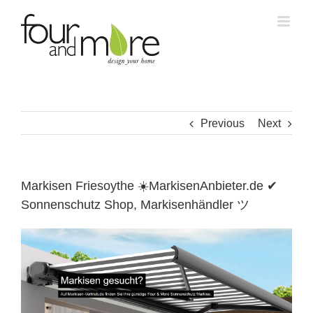
Skip
to
content
Previous
Next
Markisen Friesoythe ☀️MarkisenAnbieter.de ✔
Sonnenschutz Shop, Markisenhändler ツ