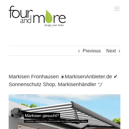
Skip
to
content
Previous
Next
Markisen Fronhausen ☀️MarkisenAnbieter.de ✔
Sonnenschutz Shop, Markisenhändler ツ