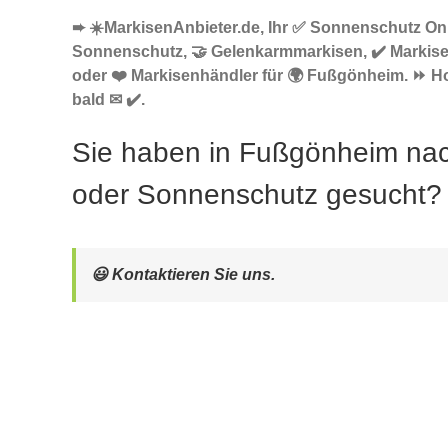
➨ ☀️MarkisenAnbieter.de, Ihr ✅ Sonnenschutz Onl
Sonnenschutz, 🤝 Gelenkarmmarkisen, ✔️ Markis
oder ❤️ Markisenhändler für 🌍 Fußgönheim. ⏩ Ho
bald ✉ ✔️.
Sie haben in Fußgönheim na
oder Sonnenschutz gesucht?
😃 Kontaktieren Sie uns.