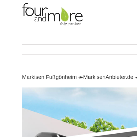
Skip
to
content
Markisen Fußgönheim ☀️MarkisenAnbieter.de 