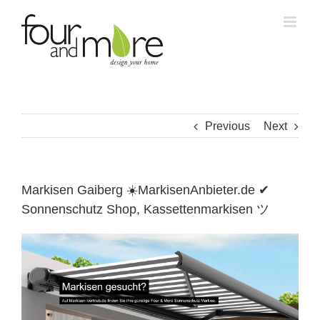
Skip
to
content
Previous
Next
Markisen Gaiberg ☀️MarkisenAnbieter.de ✔
Sonnenschutz Shop, Kassettenmarkisen ツ