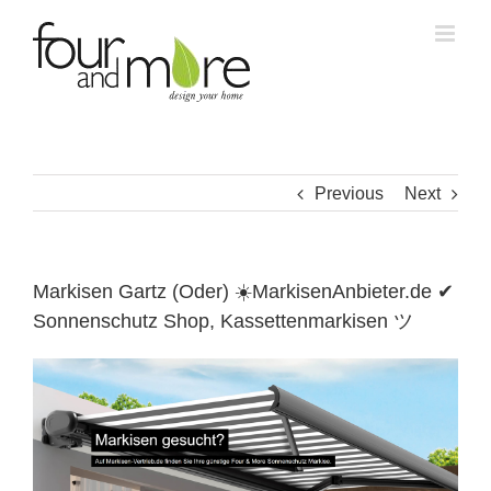
Skip
to
content
Previous
Next
Markisen Gartz (Oder) ☀️MarkisenAnbieter.de ✔
Sonnenschutz Shop, Kassettenmarkisen ツ